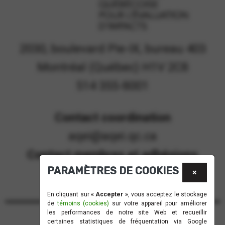
2030, boulevard Pie-IX, bureau 403
Montréal (Québec) H1V 2C8
514 355-8001
Contact coordination
aqei@aqei.qc.ca
Contact membres et adhésions
PARAMÈTRES DE COOKIES
membres@aqei.qc.ca
×
En cliquant sur
« Accepter »
, vous acceptez le stockage
de
témoins (cookies)
sur votre appareil pour améliorer
les performances de notre site Web et recueillir
certaines statistiques de fréquentation via Google