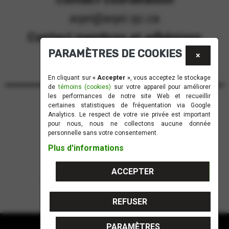
aqei@aqei.qc.ca
Contact membres et adhésions
PARAMÈTRES DE COOKIES
membres@aqei.qc.ca
×
En cliquant sur
« Accepter »
, vous acceptez le stockage
de
témoins (cookies)
sur votre appareil pour améliorer
les performances de notre site Web et recueillir
certaines statistiques de fréquentation via Google
Recevez notre infolettre!
Analytics. Le respect de votre vie privée est important
pour nous, nous ne collectons aucune donnée
M'INSCRIRE
personnelle sans votre consentement.
Plus d'informations
ACCEPTER
SUIVEZ-NOUS!
REFUSER
PARAMÈTRES
© 2026 AQÉI | Tous droits réservés.