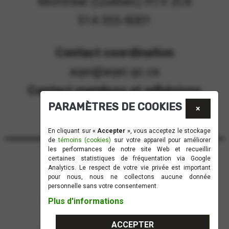
Montréal (Québec) H1V 2C8
514 355-8001
Contact coordination
aqei@aqei.qc.ca
Contact membres et adhésions
PARAMÈTRES DE COOKIES
membres@aqei.qc.ca
×
En cliquant sur
« Accepter »
, vous acceptez le stockage
de
témoins (cookies)
sur votre appareil pour améliorer
les performances de notre site Web et recueillir
certaines statistiques de fréquentation via Google
Recevez notre infolettre!
Analytics. Le respect de votre vie privée est important
pour nous, nous ne collectons aucune donnée
M'INSCRIRE
personnelle sans votre consentement.
Plus d'informations
ACCEPTER