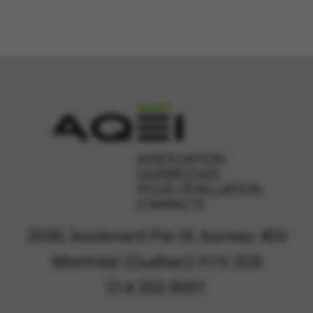
2030, boulevard Pie-IX, bureau 403
Montréal (Québec) H1V 2C8
514 355-8001