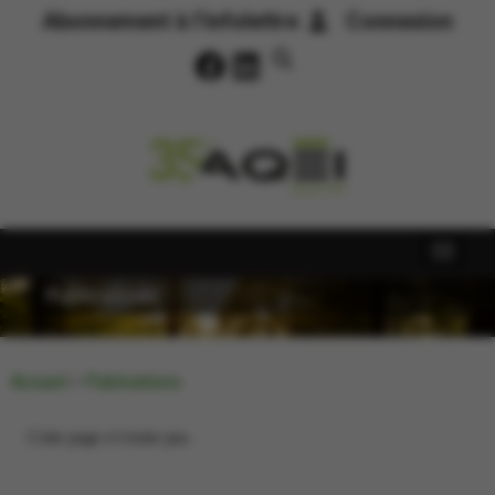
Abonnement à l’infolettre
Connexion
Publications
Accueil
>
Publications
Cette page n’existe pas.