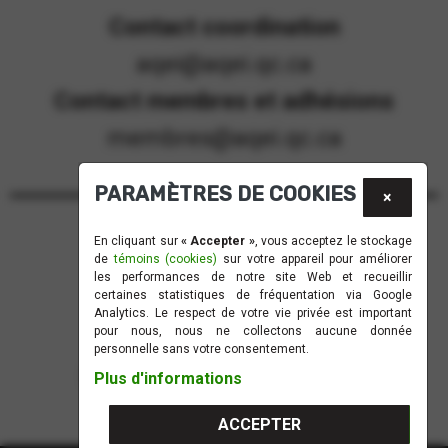
Contact coordination
aqei@aqei.qc.ca
Contact membres et adhésions
membres@aqei.qc.ca
PARAMÈTRES DE COOKIES
×
Recevez notre infolettre!
En cliquant sur
« Accepter »
, vous acceptez le stockage
de
témoins (cookies)
sur votre appareil pour améliorer
les performances de notre site Web et recueillir
M'INSCRIRE
certaines statistiques de fréquentation via Google
Analytics. Le respect de votre vie privée est important
pour nous, nous ne collectons aucune donnée
personnelle sans votre consentement.
SUIVEZ-NOUS!
Plus d'informations
ACCEPTER