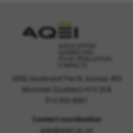
2030, boulevard Pie-IX, bureau 403
Montréal (Québec) H1V 2C8
514 355-8001
Contact coordination
aqei@aqei.qc.ca