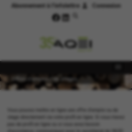
Abonnement à l’infolettre
Connexion
Offres d’emploi / de stages
Vous pouvez mettre en ligne une offre d’emploi ou de
stage directement via votre profil en ligne. Si vous n’avez
pas de profil en ligne ou si vous avez besoin
d’assistance, communiquez avec le secrétariat de l’AQÉI