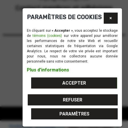
Contact membres et adhésions
PARAMÈTRES DE COOKIES
membres@aqei.qc.ca
×
En cliquant sur
« Accepter »
, vous acceptez le stockage
de
témoins (cookies)
sur votre appareil pour améliorer
les performances de notre site Web et recueillir
certaines statistiques de fréquentation via Google
Recevez notre infolettre!
Analytics. Le respect de votre vie privée est important
pour nous, nous ne collectons aucune donnée
M'INSCRIRE
personnelle sans votre consentement.
Plus d'informations
ACCEPTER
SUIVEZ-NOUS!
REFUSER
PARAMÈTRES
© 2026 AQÉI | Tous droits réservés.
Soutenu par
, pour une gestion optimale.
GÉRER LE CONSENTEMENT