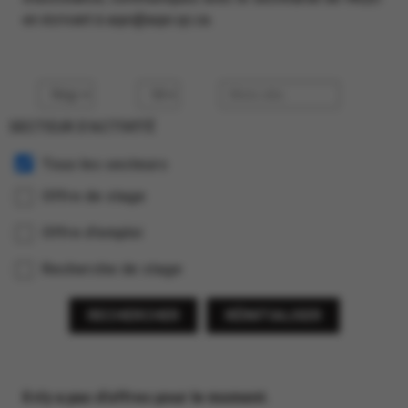
en écrivant à aqei@aqei.qc.ca.
SECTEUR D’ACTIVITÉ
Tous les secteurs
Offre de stage
Offre d’emploi
Recherche de stage
RECHERCHER
RÉINITIALISER
Il n’y a pas d’offres pour le moment.