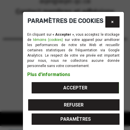
aqei@aqei.qc.ca
Contact membres et adhésions
PARAMÈTRES DE COOKIES
membres@aqei.qc.ca
×
En cliquant sur
« Accepter »
, vous acceptez le stockage
de
témoins (cookies)
sur votre appareil pour améliorer
les performances de notre site Web et recueillir
certaines statistiques de fréquentation via Google
Recevez notre infolettre!
Analytics. Le respect de votre vie privée est important
pour nous, nous ne collectons aucune donnée
M'INSCRIRE
personnelle sans votre consentement.
Plus d'informations
ACCEPTER
SUIVEZ-NOUS!
REFUSER
PARAMÈTRES
© 2026 AQÉI | Tous droits réservés.